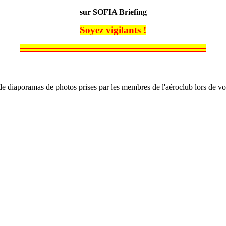
sur SOFIA Briefing
Soyez vigilants !
______________________________________________
e diaporamas de photos prises par les membres de l'aéroclub lors de vol