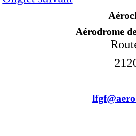
Aéroc
Aérodrome de
Route
212
lfgf@aero