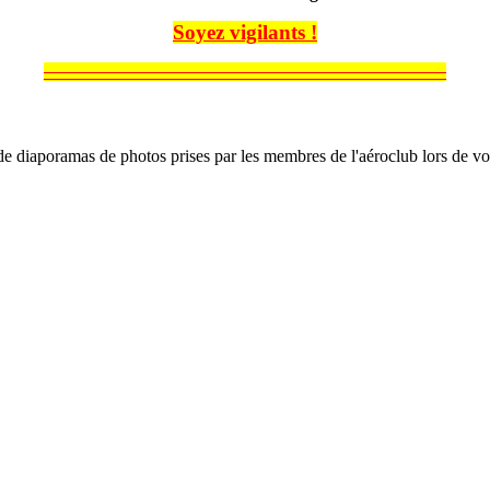
Soyez vigilants !
______________________________________________
e diaporamas de photos prises par les membres de l'aéroclub lors de vol