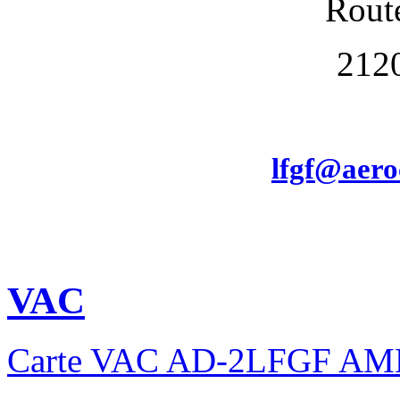
Route
212
lfgf@aero
VAC
Carte VAC AD-2LFGF AMD