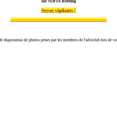
sur SOFIA Briefing
Soyez vigilants !
______________________________________________
e diaporamas de photos prises par les membres de l'aéroclub lors de vol