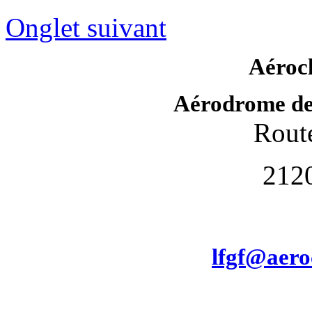
Onglet suivant
Aéroc
Aérodrome de
Route
212
lfgf@aero