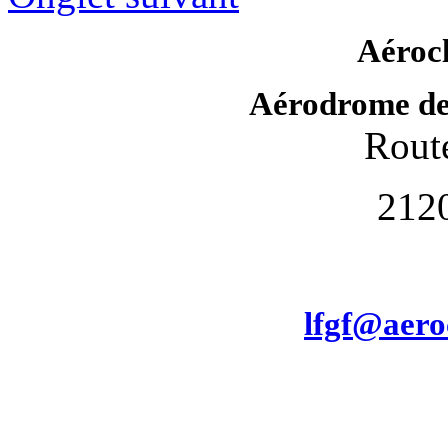
Aéroc
Aérodrome de
Route
212
lfgf@aero